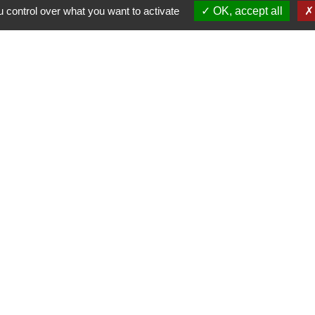
 control over what you want to activate
OK, accept all
ing
Gratuit
& sécurisé
À PROPOS DE NOUS
Nos chambres
Nos services
Aux alentours
t, 77260 La Ferté-sous-Jouarre, France
Séminaires & événements
Galerie photos
Nous contacter