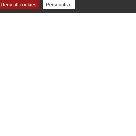
Deny all cookies
Personalize
INFORMATIONS LÉGALES
NOS PARTENAIRES
Mentions légales
Conditions Générales de Vente
Politique de confidentialité
Gestion des cookies
Site réalisé par Altelis