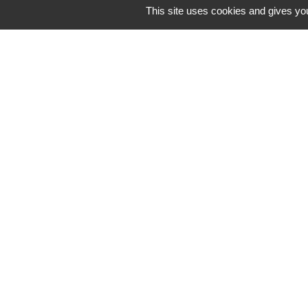
This site uses cookies and gives you
Park
Privé 
CONTACTEZ-NOUS
+33 (0)1 60 61 53 60
reservation@l2r-ferte.com
32 Avenue Franklin Roosevel