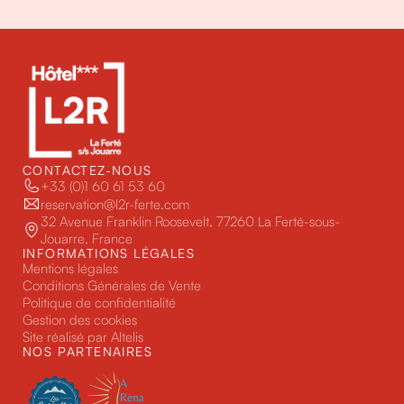
CONTACTEZ-NOUS
+33 (0)1 60 61 53 60
reservation@l2r-ferte.com
32 Avenue Franklin Roosevelt, 77260 La Ferté-sous-
Jouarre, France
INFORMATIONS LÉGALES
Mentions légales
Conditions Générales de Vente
Politique de confidentialité
Gestion des cookies
Site réalisé par Altelis
NOS PARTENAIRES