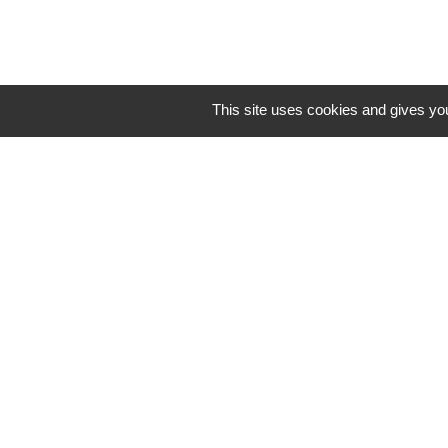
n’entraîne pas de d
This site uses cookies and gives you
7 - RÈGLEMENT 
strictement non-fumeur
8 – CONSERVATI
9 – DONNÉES P