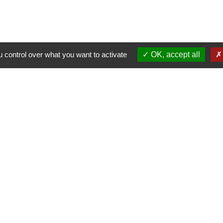
ébit réel
 control over what you want to activate
OK, accept all
INTÉRIEUR & RESPONSABIL
200 €
interdits dans les parties communes (petit déjeuner, re
ON & PREUVES
ERSONNELLES